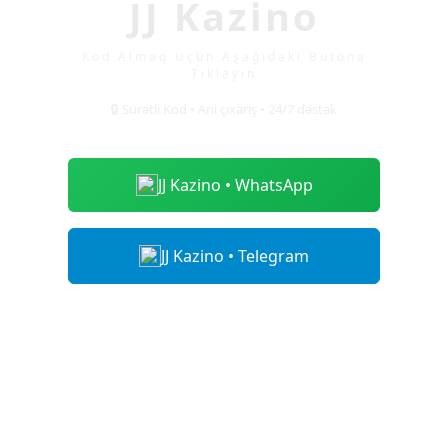
JJ Kazino
Kod Almaq Üçün Aşağıdakı Butona
Tıklayın
🔒 Sürətli Kod • Ani çıxarış • 24/7 dəstək
JJ Kazino • WhatsApp
JJ Kazino • Telegram